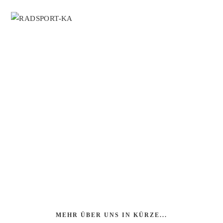
MENÜ
RADSPORT-KARLSRUHE
FAHRRADTECHNIK & SCHLÜSSELDIENST​
IHR ZUVERLÄSSIGER & AUTHENTISCHER
ANSPRECHPARTNER FÜR FAHRRÄDER UND E-BIKES!
Über 30 Jahre Erfahrung in der Branche zeichnen uns aus, so
können wir IHNEN die bestmögliche Beratung bieten.
MEHR ÜBER UNS IN KÜRZE...